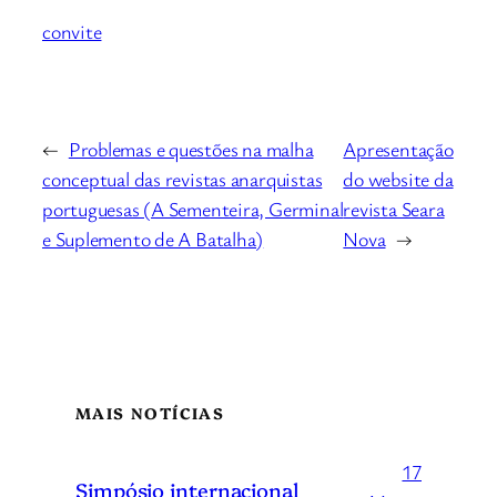
convite
←
Problemas e questões na malha
Apresentação
conceptual das revistas anarquistas
do website da
portuguesas (A Sementeira, Germinal
revista Seara
e Suplemento de A Batalha)
Nova
→
MAIS NOTÍCIAS
17
Simpósio internacional