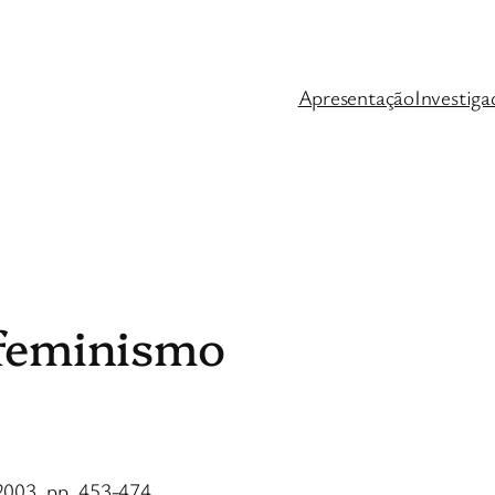
Apresentação
Investiga
 feminismo
 2003, pp. 453-474.