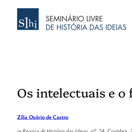
Saltar
para
o
conteúdo
Os intelectuais e o
Zília Osório de Castro
in Revista de História das Ideias
, nº. 24, Coimbra,