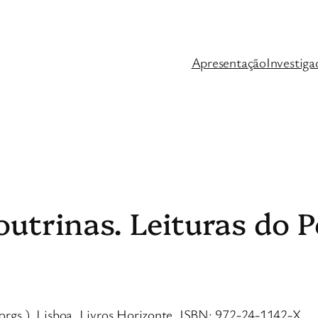
Apresentação
Investiga
Doutrinas. Leituras do
(orgs.), Lisboa, Livros Horizonte. ISBN: 972-24-1142-X