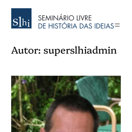
Saltar
para
o
conteúdo
Autor:
superslhiadmin