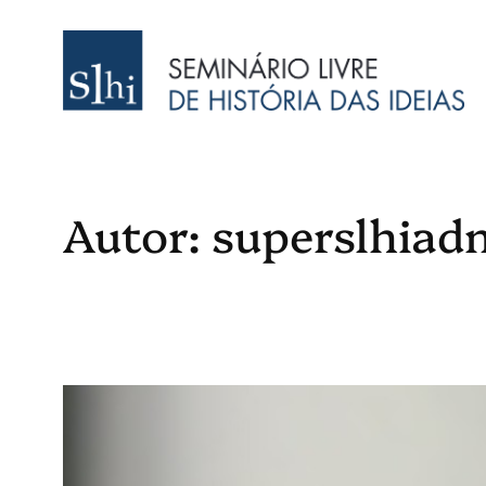
Saltar
para
o
conteúdo
Autor:
superslhiad