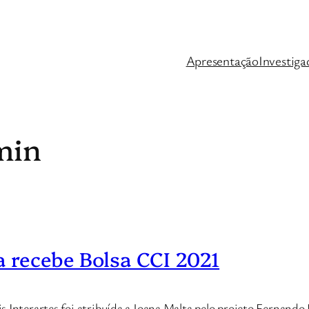
Apresentação
Investiga
min
a recebe Bolsa CCI 2021
s Interartes foi atribuída a Joana Malta pelo projeto Fernando