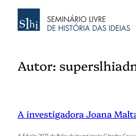
Saltar
para
o
conteúdo
Autor:
superslhiad
A investigadora Joana Malt
A Edição 2021 da Bolsa de Investigação Cátedra Cascai