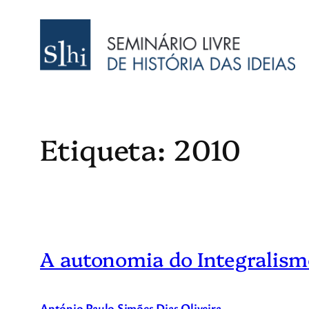
Saltar
para
o
conteúdo
Etiqueta:
2010
A autonomia do Integralism
António Paulo Simões Dias Oliveira