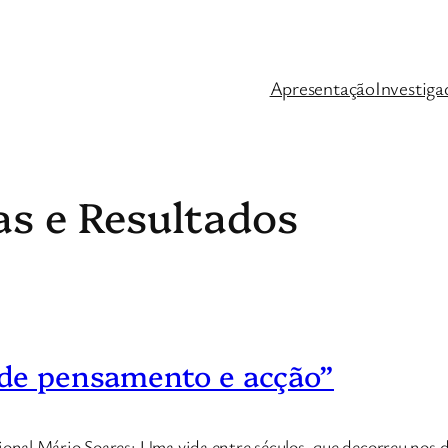
Apresentação
Investiga
vas e Resultados
s de pensamento e acção”
nal Mário Soares: Uma vida entre séculos, que decorreu nos d