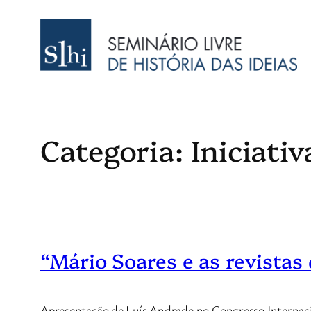
Saltar
para
o
conteúdo
Categoria:
Iniciati
“Mário Soares e as revista
Apresentação de Luís Andrade no Congresso Internacio