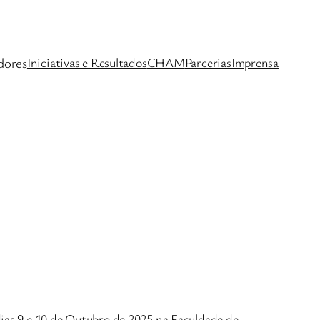
dores
Iniciativas e Resultados
CHAM
Parcerias
Imprensa
ias 9 e 10 de Outubro de 2025 na Faculdade de